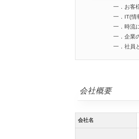
一．お客
一．IT
一．時流
一．企業
一．社員
会社概要
会社名