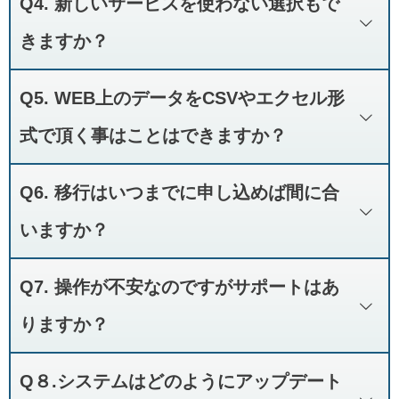
Q4. 新しいサービスを使わない選択もで
削除されます。
事前に必ずWEB受診を実施し、「和」本体に取り込み完了をお願い
きますか？
致します。
可能です。
Q5. WEB上のデータをCSVやエクセル形
この場合、2026年1月30日（またはご解約された場合その翌月）をも
って、WEBシステム上全ての データは消去されますので、事前に和
式で頂く事はことはできますか？
へのデータ受信を行って頂きますようお願いいたします。
WEB上のデータを取り出しご提供する事はできません。
また、施術経過報告書（厚労省書式でないもの）に関しましては、
Q6. 移行はいつまでに申し込めば間に合
WEB上のデータは実績・日報・経過報告書のデータとなります、和
WEBシステムの機能となりますので 和側での出力も不可能となりま
側でWEB受信処理を行って 頂く事で実績・日報・報告書データが取
す。
いますか？
り込まれますので、「和」側でご参照下さい。
2026年1月30日までに新サービスへの移行が完了している必要があり
Q7. 操作が不安なのですがサポートはあ
ます。
移行には事前調整・準備が必要となるため、お早のご注文・日程確保
りますか？
をおすすめいたします。
通常通りの電話やメールでのサポートをお受付しております（平日：
特に年末年始はご希望が集中するため、余裕を持ったスケジュール調
Q８.システムはどのようにアップデート
9:30～17:30）。
整をお願いいたします。