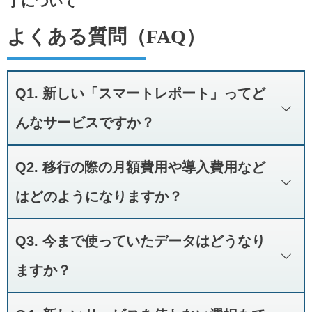
了について
よくある質問（FAQ）
Q1. 新しい「スマートレポート」ってど
んなサービスですか？
スマートレポートは、これまでの「WEB施術日報・経過報告システ
Q2. 移行の際の月額費用や導入費用など
ム」をリニューアルし、より直感的な操作と、訪問時に携帯のGPS
機能により、実際の訪問場所の位置を記録して訪問エビデンスを残す
はどのようになりますか？
事ができるようになり、正しく治療院運営を行う事ができる機能が追
価格に関しては、弊社営業より順次ご案内致しますが、お問合せ頂け
加された新システムとなります。
Q3. 今まで使っていたデータはどうなり
ますとよりスムーズにご案内が可能です。
詳しいご案内資料やマニュアルをご希望の方は、ぜひお問い合わせく
お気軽に、担当宮地/濱崎までお電話ください。
ださい。
ますか？
※GPS取得はお客様任意の操作となります。
2026年1月30日（金）23:59をもって、システムとすべてのデータが