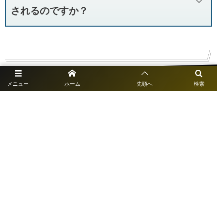
直感的な操作で誰でも使える仕様となっており、また操作マニュアル
されるのですか？
や動画等も当社HP上で スマレポ専用ページ「スマレポNAVI」をご用
新しいURLを当社が貴社向けにご用意いたします。
意しておりますのでご活用下さい。
スマレポのURL（QRコード）をもとに、スマレポをご利用される施
スマレポ操作 NAVI
術師の端末（スマホ、PC,タブレット） でブックマークの追加を行っ
て頂きます。
メニュー
ブックマーク追加後は旧アイコンを削除してください。
ホーム
先頭へ
検索
会社概要
個人情報保護方針
©
2018 - 2026
Central Information Development Co.,ltd.